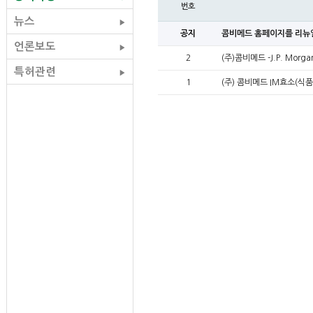
번호
뉴스
▶
공지
콤비메드 홈페이지를 리뉴
언론보도
▶
2
(주)콤비메드 -J.P. Morga
특허관련
▶
1
(주) 콤비메드 IM효소(식품