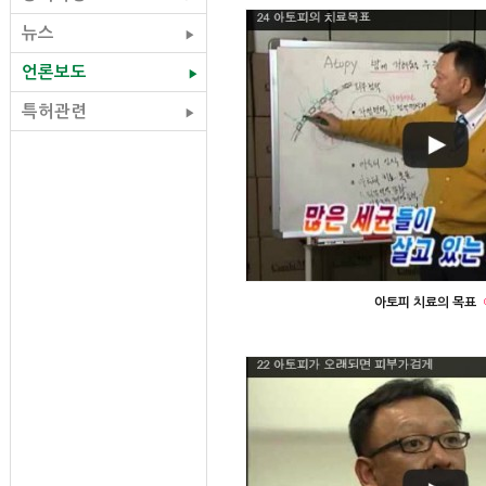
뉴스
▶
언론보도
▶
특허관련
▶
아토피 치료의 목표